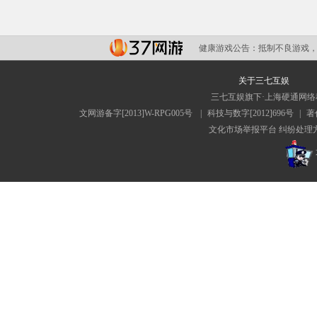
健康游戏公告：
抵制不良游戏，
关于三七互娱
三七互娱旗下·上海硬通网
文网游备字[2013]W-RPG005号
|
科技与数字[2012]696号
|
著
文化市场举报平台
纠纷处理