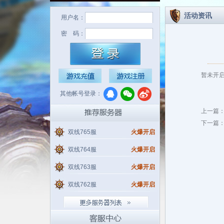
活动资讯
用户名：
密 码：
暂未开
其他帐号登录：
上一篇
下一篇
双线765服
火爆开启
双线764服
火爆开启
双线763服
火爆开启
双线762服
火爆开启